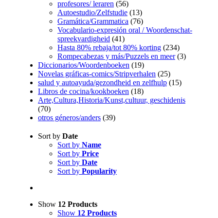
profesores/ leraren
(56)
Autoestudio/Zelfstudie
(13)
Gramática/Grammatica
(76)
Vocabulario-expresión oral / Woordenschat-
spreekvardigheid
(41)
Hasta 80% rebaja/tot 80% korting
(234)
Rompecabezas y más/Puzzels en meer
(3)
Diccionarios/Woordenboeken
(19)
Novelas gráficas-comics/Stripverhalen
(25)
salud y autoayuda/gezondheid en zelfhulp
(15)
Libros de cocina/kookboeken
(18)
Arte,Cultura,Historia/Kunst,cultuur, geschidenis
(70)
otros géneros/anders
(39)
Sort by
Date
Sort by
Name
Sort by
Price
Sort by
Date
Sort by
Popularity
Show
12 Products
Show
12 Products