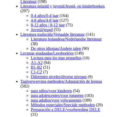
Literatuur
(198)
Literatura infantil y juvenil/Jeugd- en kinderboeken
(297)
0-4 años/0-4 jaar
(164)
4-8 años/4-8 jaar
(127)
8-12 años / 8-12 jaar
(75)
Juvenil/jeugd
(55)
Literatura traducida/Vertaalde literatuur
(141)
Literatura holandesa/Nederlandse literatuur
(38)
De otros idiomas/Andere talen
(90)
Lecturas graduadas/Leesboekjes
(149)
Lectura para los mas pequeños
(10)
A1-A2
(94)
B1-B2
(51)
C1-C2
(7)
Diferentes niveles/diverse niveaus
(9)
Taalverwerving-methoden/Adquisición de lengua
(582)
para niños/voor kinderen
(54)
para adolescentes/voor jongeren
(183)
para adultos/voor volwassenen
(189)
Métodos especiales/Speciale methoden
(29)
Preparación a DELE/voorbereding DELE
(31)