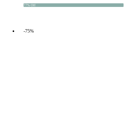
77% Off
-75%