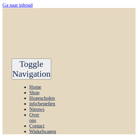
Ga naar inhoud
Toggle
Navigation
Home
Shop
Hogescholen
info/bestellen
Nieuws
Over
ons
Contact
Winkelwagen