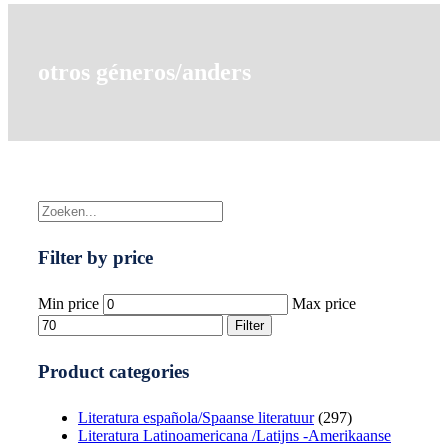
otros géneros/anders
Filter by price
Min price
Max price
Filter
Product categories
Literatura española/Spaanse literatuur
(297)
Literatura Latinoamericana /Latijns -Amerikaanse