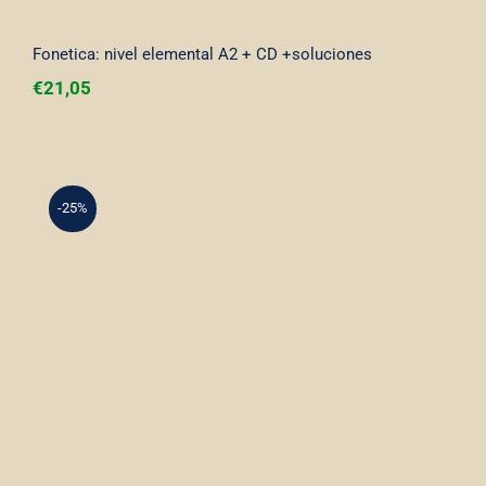
Fonetica: nivel elemental A2 + CD +soluciones
€
21,05
-25%
Ortografia norma y estilo