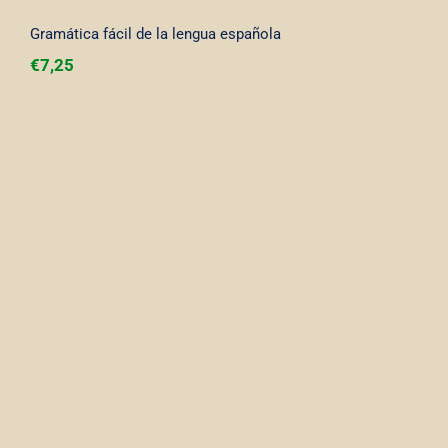
Gramática fácil de la lengua española
€
7,25
Uso de las perífrasis verbales – libro de
claves