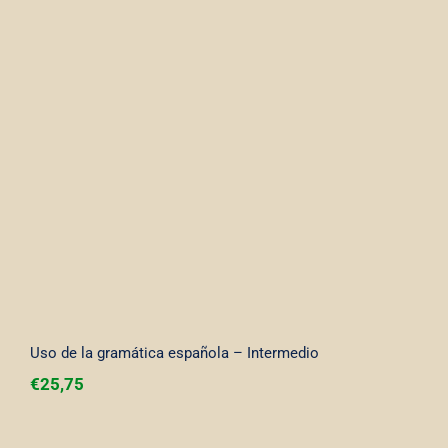
Uso de la gramática española –
Intermedio
Uso de la gramática española – Intermedio
€
25,75