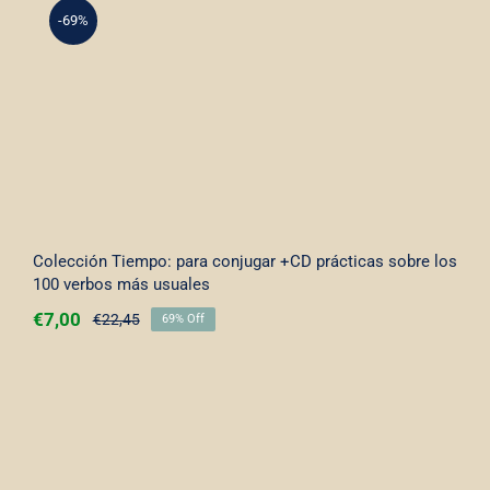
-69%
Colección Tiempo: para conjugar +CD
prácticas sobre los 100 verbos más
usuales
Colección Tiempo: para conjugar +CD prácticas sobre los
100 verbos más usuales
€
7,00
€
22,45
69% Off