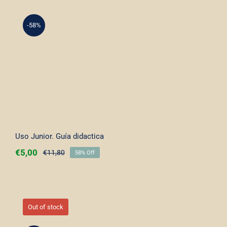
-58%
Uso Junior. Guía didactica
Uso Junior. Guía didactica
€
5,00
€
11,80
58% Off
Out of stock