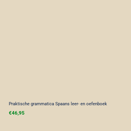
Praktische grammatica Spaans leer- en
oefenboek
Praktische grammatica Spaans leer- en oefenboek
€
46,95