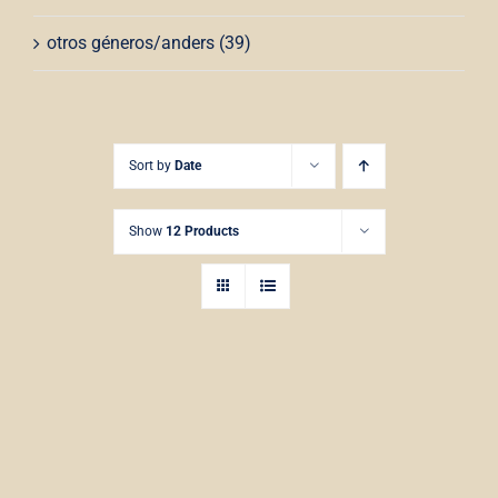
otros géneros/anders
(39)
Sort by
Date
Show
12 Products