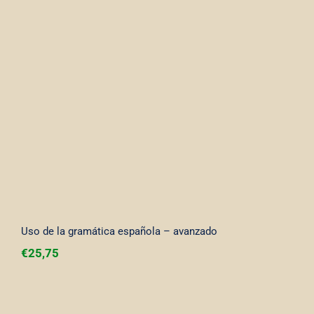
Uso de la gramática española –
avanzado
Uso de la gramática española – avanzado
€
25,75