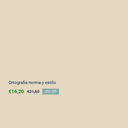
Ortografia norma y estilo
€
16,20
€
21,60
25% Off