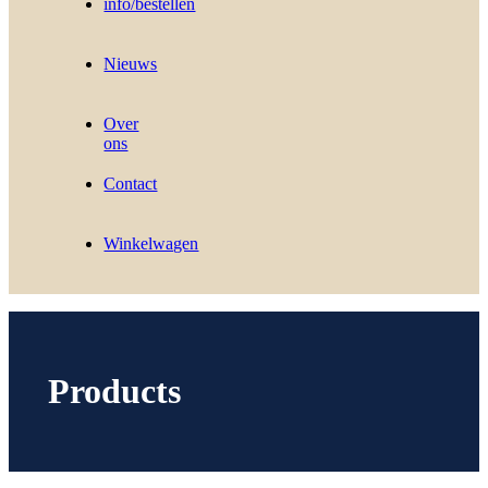
info/bestellen
Nieuws
Over
ons
Contact
Winkelwagen
Products