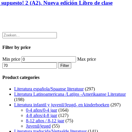
supuesto! 2 (A2). Nueva edición Libro de clase
Filter by price
Min price
Max price
Filter
Product categories
Literatura española/Spaanse literatuur
(297)
Literatura Latinoamericana /Latijns -Amerikaanse Literatuur
(198)
Literatura infantil y juvenil/Jeugd- en kinderboeken
(297)
0-4 años/0-4 jaar
(164)
4-8 años/4-8 jaar
(127)
8-12 años / 8-12 jaar
(75)
Juvenil/jeugd
(55)
Literatura traducida/Vertaalde literatuur
(141)