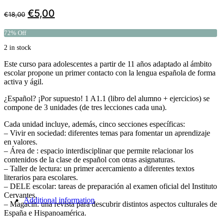
€
5,00
€
18,00
72% Off
2 in stock
Este curso para adolescentes a partir de 11 años adaptado al ámbito
escolar propone un primer contacto con la lengua española de forma
activa y ágil.
¿Español? ¡Por supuesto! 1 A1.1 (libro del alumno + ejercicios) se
compone de 3 unidades (de tres lecciones cada una).
Cada unidad incluye, además, cinco secciones específicas:
– Vivir en sociedad: diferentes temas para fomentar un aprendizaje
en valores.
– Área de : espacio interdisciplinar que permite relacionar los
contenidos de la clase de español con otras asignaturas.
– Taller de lectura: un primer acercamiento a diferentes textos
literarios para escolares.
– DELE escolar: tareas de preparación al examen oficial del Instituto
Cervantes.
Additional information
– Magacín: una revista para descubrir distintos aspectos culturales de
España e Hispanoamérica.