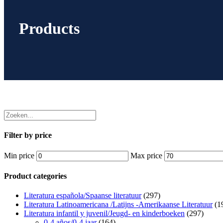
Products
Filter by price
Min price
Max price
Product categories
Literatura española/Spaanse literatuur
(297)
Literatura Latinoamericana /Latijns -Amerikaanse Literatuur
(1
Literatura infantil y juvenil/Jeugd- en kinderboeken
(297)
0-4 años/0-4 jaar
(164)