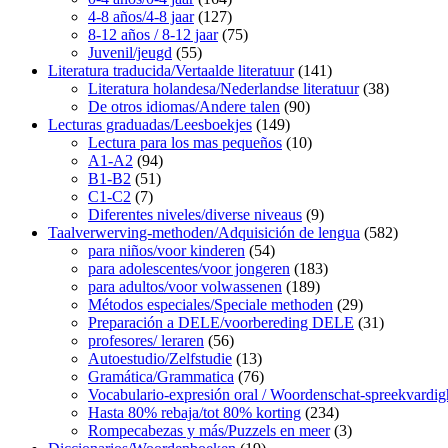
4-8 años/4-8 jaar
(127)
8-12 años / 8-12 jaar
(75)
Juvenil/jeugd
(55)
Literatura traducida/Vertaalde literatuur
(141)
Literatura holandesa/Nederlandse literatuur
(38)
De otros idiomas/Andere talen
(90)
Lecturas graduadas/Leesboekjes
(149)
Lectura para los mas pequeños
(10)
A1-A2
(94)
B1-B2
(51)
C1-C2
(7)
Diferentes niveles/diverse niveaus
(9)
Taalverwerving-methoden/Adquisición de lengua
(582)
para niños/voor kinderen
(54)
para adolescentes/voor jongeren
(183)
para adultos/voor volwassenen
(189)
Métodos especiales/Speciale methoden
(29)
Preparación a DELE/voorbereding DELE
(31)
profesores/ leraren
(56)
Autoestudio/Zelfstudie
(13)
Gramática/Grammatica
(76)
Vocabulario-expresión oral / Woordenschat-spreekvardig
Hasta 80% rebaja/tot 80% korting
(234)
Rompecabezas y más/Puzzels en meer
(3)