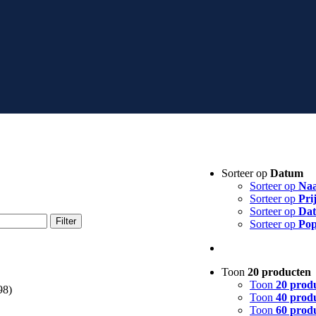
Sorteer op
Datum
Sorteer op
Na
Sorteer op
Pri
Sorteer op
Da
Filter
Sorteer op
Pop
Toon
20 producten
Toon
20 prod
98)
Toon
40 prod
Toon
60 prod