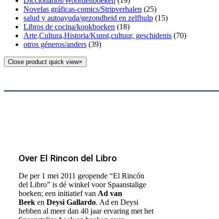
Diccionarios/Woordenboeken
(19)
Novelas gráficas-comics/Stripverhalen
(25)
salud y autoayuda/gezondheid en zelfhulp
(15)
Libros de cocina/kookboeken
(18)
Arte,Cultura,Historia/Kunst,cultuur, geschidenis
(70)
otros géneros/anders
(39)
Close product quick view
×
Over El Rincon del Libro
De per 1 mei 2011 geopende “El Rincón
del Libro” is dé winkel voor Spaanstalige
boeken; een initiatief van
Ad van
Beek
en
Deysi Gallardo
. Ad en Deysi
hebben al meer dan 40 jaar ervaring met het