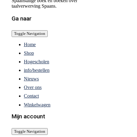
Spaanstalige boek en boeken over
taalverwerving Spaans.
Ga naar
Toggle Navigation
Home
Shop
Hogescholen
info/bestellen
Nieuws
Over ons
Contact
Winkelwagen
Mijn account
Toggle Navigation