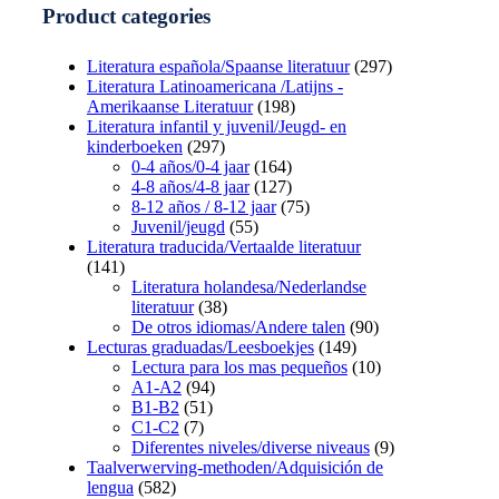
Product categories
Literatura española/Spaanse literatuur
(297)
Literatura Latinoamericana /Latijns -
Amerikaanse Literatuur
(198)
Literatura infantil y juvenil/Jeugd- en
kinderboeken
(297)
0-4 años/0-4 jaar
(164)
4-8 años/4-8 jaar
(127)
8-12 años / 8-12 jaar
(75)
Juvenil/jeugd
(55)
Literatura traducida/Vertaalde literatuur
(141)
Literatura holandesa/Nederlandse
literatuur
(38)
De otros idiomas/Andere talen
(90)
Lecturas graduadas/Leesboekjes
(149)
Lectura para los mas pequeños
(10)
A1-A2
(94)
B1-B2
(51)
C1-C2
(7)
Diferentes niveles/diverse niveaus
(9)
Taalverwerving-methoden/Adquisición de
lengua
(582)