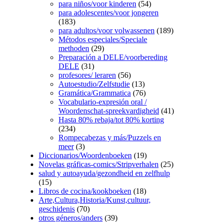
para niños/voor kinderen
(54)
para adolescentes/voor jongeren
(183)
para adultos/voor volwassenen
(189)
Métodos especiales/Speciale
methoden
(29)
Preparación a DELE/voorbereding
DELE
(31)
profesores/ leraren
(56)
Autoestudio/Zelfstudie
(13)
Gramática/Grammatica
(76)
Vocabulario-expresión oral /
Woordenschat-spreekvardigheid
(41)
Hasta 80% rebaja/tot 80% korting
(234)
Rompecabezas y más/Puzzels en
meer
(3)
Diccionarios/Woordenboeken
(19)
Novelas gráficas-comics/Stripverhalen
(25)
salud y autoayuda/gezondheid en zelfhulp
(15)
Libros de cocina/kookboeken
(18)
Arte,Cultura,Historia/Kunst,cultuur,
geschidenis
(70)
otros géneros/anders
(39)