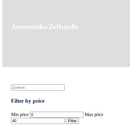
Autoestudio/Zelfstudie
Filter by price
Min price
Max price
Filter