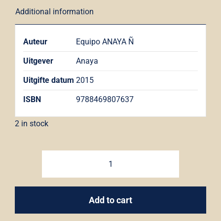
Additional information
Auteur
Equipo ANAYA Ñ
Uitgever
Anaya
Uitgifte datum
2015
ISBN
9788469807637
2 in stock
Nuevo
sueña
2
Add to cart
libro