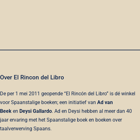
del
alumno
+
CD's
quantity
Over El Rincon del Libro
De per 1 mei 2011 geopende “El Rincón del Libro” is dé winkel
voor Spaanstalige boeken; een initiatief van
Ad van
Beek
en
Deysi Gallardo
. Ad en Deysi hebben al meer dan 40
jaar ervaring met het Spaanstalige boek en boeken over
taalverwerving Spaans.