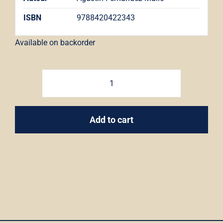
ISBN
9788420422343
Available on backorder
Nocilla
Lab
quantity
Add to cart