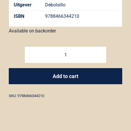
Uitgever
Debolsillo
ISBN
9788466344210
Available on backorder
Mi
negro
pasado
Add to cart
quantity
SKU: 9788466344210