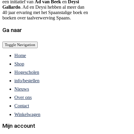
een initiatief van
Ad van Beek
en
Deysi
Gallardo
. Ad en Deysi hebben al meer dan
40 jaar ervaring met het Spaanstalige boek en
boeken over taalverwerving Spaans.
Ga naar
Toggle Navigation
Home
Shop
Hogescholen
info/bestellen
Nieuws
Over ons
Contact
Winkelwagen
Mijn account