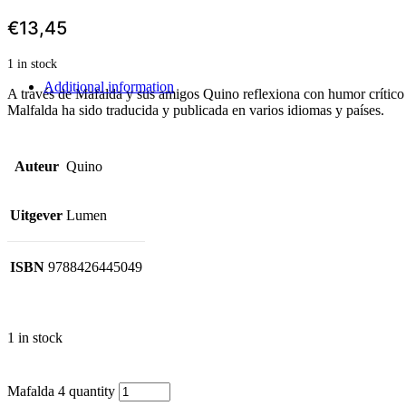
€
13,45
1 in stock
Additional information
A través de Mafalda y sus amigos Quino reflexiona con humor crítico e 
Malfalda ha sido traducida y publicada en varios idiomas y países.
Auteur
Quino
Uitgever
Lumen
ISBN
9788426445049
1 in stock
Mafalda 4 quantity