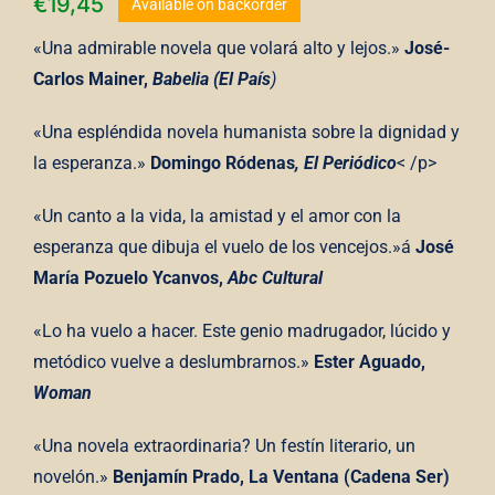
€
19,45
Available on backorder
«Una admirable novela que volará alto y lejos.»
José-
Carlos Mainer,
Babelia (El País
)
«Una espléndida novela humanista sobre la dignidad y
la esperanza.»
Domingo Ródenas
, El Periódico
< /p>
«Un canto a la vida, la amistad y el amor con la
esperanza que dibuja el vuelo de los vencejos.»á
José
María Pozuelo Ycanvos,
Abc Cultural
«Lo ha vuelo a hacer. Este genio madrugador, lúcido y
metódico vuelve a deslumbrarnos.»
Ester Aguado,
Woman
«Una novela extraordinaria? Un festín literario, un
novelón.»
Benjamín Prado, La Ventana (Cadena Ser)