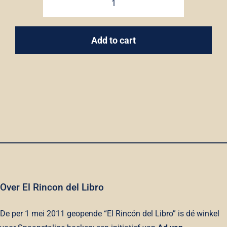
Los
vencejos
quantity
Add to cart
Over El Rincon del Libro
De per 1 mei 2011 geopende “El Rincón del Libro” is dé winkel