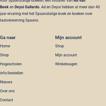
voor Spaanstalige boeken; een initiatief van
Ad van
Beek
en
Deysi Gallardo
. Ad en Deysi hebben al meer dan 40
jaar ervaring met het Spaanstalige boek en boeken over
taalverwerving Spaans.
Ga naar
Mijn account
Home
Shop
Shop
Mijn account
Hogescholen
Winkelwagen
info/bestellen
Nieuws
Over ons
Contact