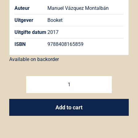
Auteur
Manuel Vázquez Montalbán
Uitgever
Booket
Uitgifte datum
2017
ISBN
9788408165859
Available on backorder
Los
mares
del
Add to cart
sur
-
Manuel