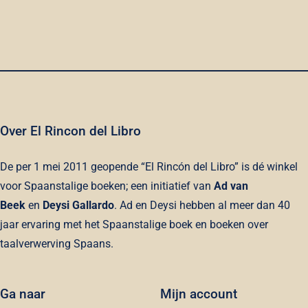
Vázquez
Montalbán
quantity
Over El Rincon del Libro
De per 1 mei 2011 geopende “El Rincón del Libro” is dé winkel
voor Spaanstalige boeken; een initiatief van
Ad van
Beek
en
Deysi Gallardo
. Ad en Deysi hebben al meer dan 40
jaar ervaring met het Spaanstalige boek en boeken over
taalverwerving Spaans.
Ga naar
Mijn account