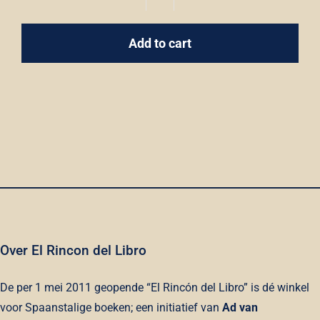
Los
ejércitos
Add to cart
-
Evelio
Rosero
/
Premio
Tusquets
Editores
de
Novela
2006
quantity
Over El Rincon del Libro
De per 1 mei 2011 geopende “El Rincón del Libro” is dé winkel
voor Spaanstalige boeken; een initiatief van
Ad van