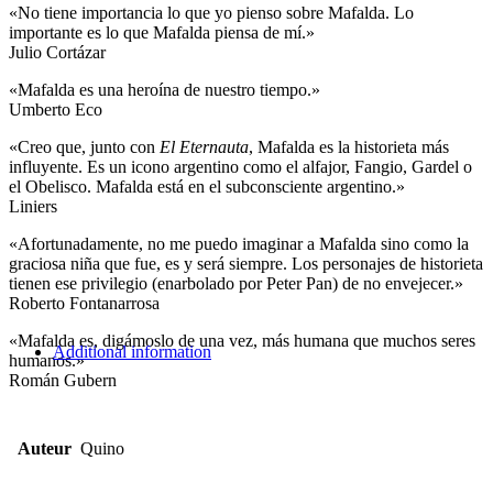
«No tiene importancia lo que yo pienso sobre Mafalda. Lo
importante es lo que Mafalda piensa de mí.»
Julio Cortázar
«Mafalda es una heroína de nuestro tiempo.»
Umberto Eco
«Creo que, junto con
El Eternauta
, Mafalda es la historieta más
influyente. Es un icono argentino como el alfajor, Fangio, Gardel o
el Obelisco. Mafalda está en el subconsciente argentino.»
Liniers
«Afortunadamente, no me puedo imaginar a Mafalda sino como la
graciosa niña que fue, es y será siempre. Los personajes de historieta
tienen ese privilegio (enarbolado por Peter Pan) de no envejecer.»
Roberto Fontanarrosa
«Mafalda es, digámoslo de una vez, más humana que muchos seres
Additional information
humanos.»
Román Gubern
Auteur
Quino