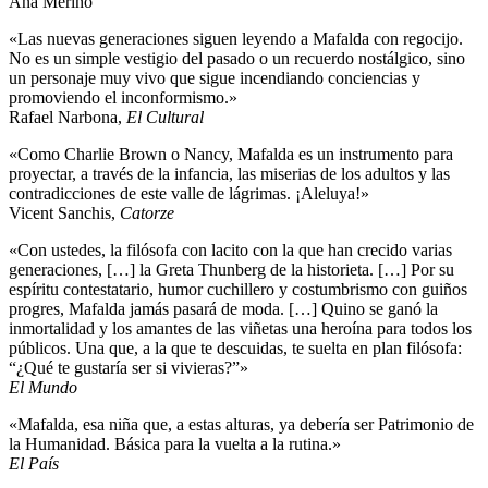
Ana Merino
«Las nuevas generaciones siguen leyendo a Mafalda con regocijo.
No es un simple vestigio del pasado o un recuerdo nostálgico, sino
un personaje muy vivo que sigue incendiando conciencias y
promoviendo el inconformismo.»
Rafael Narbona,
El Cultural
«Como Charlie Brown o Nancy, Mafalda es un instrumento para
proyectar, a través de la infancia, las miserias de los adultos y las
contradicciones de este valle de lágrimas. ¡Aleluya!»
Vicent Sanchis,
Catorze
«Con ustedes, la filósofa con lacito con la que han crecido varias
generaciones, […] la Greta Thunberg de la historieta. […] Por su
espíritu contestatario, humor cuchillero y costumbrismo con guiños
progres, Mafalda jamás pasará de moda. […] Quino se ganó la
inmortalidad y los amantes de las viñetas una heroína para todos los
públicos. Una que, a la que te descuidas, te suelta en plan filósofa:
“¿Qué te gustaría ser si vivieras?”»
El Mundo
«Mafalda, esa niña que, a estas alturas, ya debería ser Patrimonio de
la Humanidad. Básica para la vuelta a la rutina.»
El País