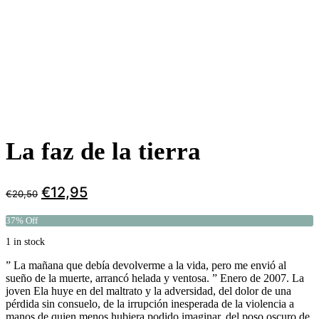
La faz de la tierra
€
12,95
€
20,50
37% Off
1 in stock
” La mañana que debía devolverme a la vida, pero me envió al
sueño de la muerte, arrancó helada y ventosa. ” Enero de 2007. La
joven Ela huye en del maltrato y la adversidad, del dolor de una
pérdida sin consuelo, de la irrupción inesperada de la violencia a
manos de quien menos hubiera podido imaginar, del poso oscuro de