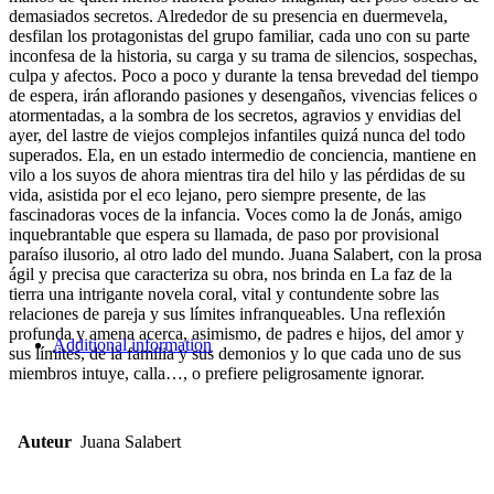
demasiados secretos. Alrededor de su presencia en duermevela,
desfilan los protagonistas del grupo familiar, cada uno con su parte
inconfesa de la historia, su carga y su trama de silencios, sospechas,
culpa y afectos. Poco a poco y durante la tensa brevedad del tiempo
de espera, irán aflorando pasiones y desengaños, vivencias felices o
atormentadas, a la sombra de los secretos, agravios y envidias del
ayer, del lastre de viejos complejos infantiles quizá nunca del todo
superados. Ela, en un estado intermedio de conciencia, mantiene en
vilo a los suyos de ahora mientras tira del hilo y las pérdidas de su
vida, asistida por el eco lejano, pero siempre presente, de las
fascinadoras voces de la infancia. Voces como la de Jonás, amigo
inquebrantable que espera su llamada, de paso por provisional
paraíso ilusorio, al otro lado del mundo. Juana Salabert, con la prosa
ágil y precisa que caracteriza su obra, nos brinda en La faz de la
tierra una intrigante novela coral, vital y contundente sobre las
relaciones de pareja y sus límites infranqueables. Una reflexión
profunda y amena acerca, asimismo, de padres e hijos, del amor y
Additional information
sus límites, de la familia y sus demonios y lo que cada uno de sus
miembros intuye, calla…, o prefiere peligrosamente ignorar.
Auteur
Juana Salabert