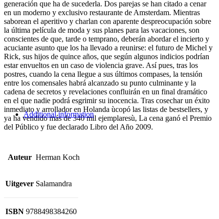
generación que ha de sucederla. Dos parejas se han citado a cenar
en un moderno y exclusivo restaurante de Amsterdam. Mientras
saborean el aperitivo y charlan con aparente despreocupación sobre
la última película de moda y sus planes para las vacaciones, son
conscientes de que, tarde o temprano, deberán abordar el incierto y
acuciante asunto que los ha llevado a reunirse: el futuro de Michel y
Rick, sus hijos de quince años, que según algunos indicios podrían
estar envueltos en un caso de violencia grave. Así pues, tras los
postres, cuando la cena llegue a sus últimos compases, la tensión
entre los comensales habrá alcanzado su punto culminante y la
cadena de secretos y revelaciones confluirán en un final dramático
en el que nadie podrá esgrimir su inocencia. Tras cosechar un éxito
inmediato y arrollador en Holanda ùcopó las listas de bestsellers, y
Additional information
ya ha vendido más de 340 mil ejemplaresù, La cena ganó el Premio
del Público y fue declarado Libro del Año 2009.
Auteur
Herman Koch
Uitgever
Salamandra
ISBN
9788498384260