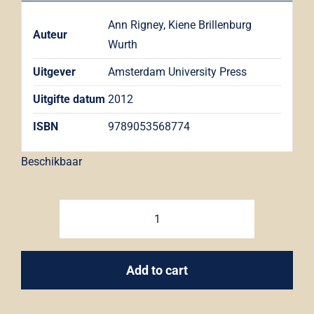
Ann Rigney, Kiene Brillenburg
Auteur
Wurth
Uitgever
Amsterdam University Press
Uitgifte datum
2012
ISBN
9789053568774
Beschikbaar
Het
leven
van
Add to cart
teksten
-