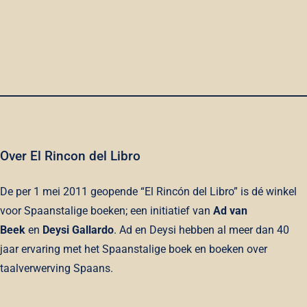
Een
inleiding
tot
de
literatuurwetenschap
quantity
Over El Rincon del Libro
De per 1 mei 2011 geopende “El Rincón del Libro” is dé winkel
voor Spaanstalige boeken; een initiatief van
Ad van
Beek
en
Deysi Gallardo
. Ad en Deysi hebben al meer dan 40
jaar ervaring met het Spaanstalige boek en boeken over
taalverwerving Spaans.