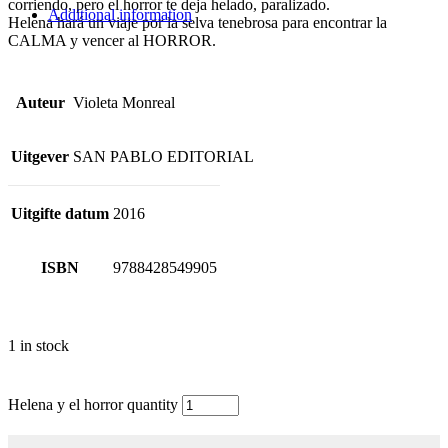
corriendo, pero el horror te deja helado, paralizado.
Additional information
Helena hará un viaje por la selva tenebrosa para encontrar la
CALMA y vencer al HORROR.
Auteur
Violeta Monreal
Uitgever
SAN PABLO EDITORIAL
Uitgifte datum
2016
ISBN
9788428549905
1 in stock
Helena y el horror quantity