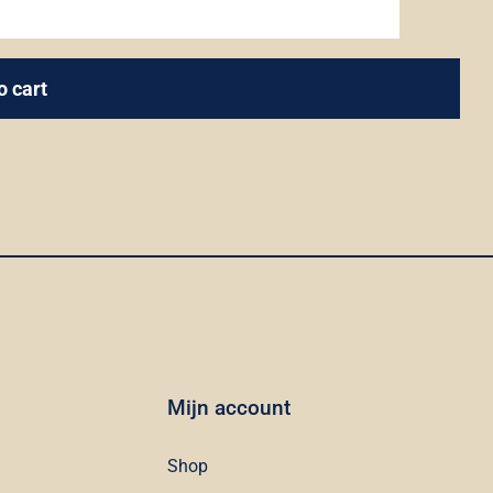
El
guardian
invisible
o cart
quantity
Mijn account
Shop