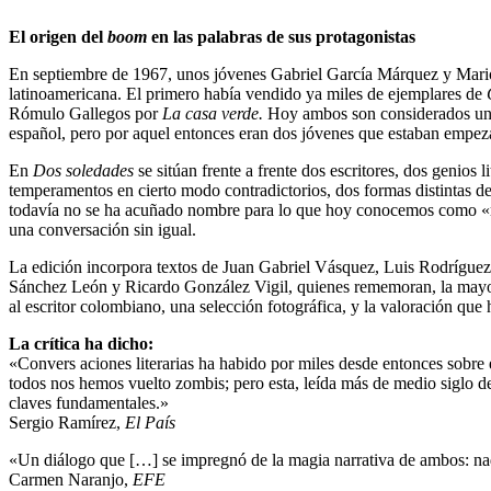
El origen del
boom
en las palabras de sus protagonistas
En septiembre de 1967, unos jóvenes Gabriel García Márquez y Mario 
latinoamericana. El primero había vendido ya miles de ejemplares de
C
Rómulo Gallegos por
La casa verde.
Hoy ambos son considerados univ
español, pero por aquel entonces eran dos jóvenes que estaban empez
En
Dos soledades
se sitúan frente a frente dos escritores, dos genios l
temperamentos en cierto modo contradictorios, dos formas distintas de
todavía no se ha acuñado nombre para lo que hoy conocemos como «rea
una conversación sin igual.
La edición incorpora textos de Juan Gabriel Vásquez, Luis Rodrígue
Sánchez León y Ricardo González Vigil, quienes rememoran, la mayoría
al escritor colombiano, una selección fotográfica, y la valoración qu
La crítica ha dicho:
«Convers aciones literarias ha habido por miles desde entonces sobr
todos nos hemos vuelto zombis; pero esta, leída más de medio siglo de
claves fundamentales.»
Sergio Ramírez,
El País
«Un diálogo que […] se impregnó de la magia narrativa de ambos: nad
Carmen Naranjo,
EFE