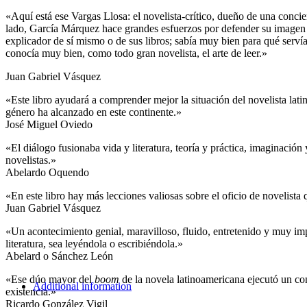
«Aquí está ese Vargas Llosa: el novelista-crítico, dueño de una concie
lado, García Márquez hace grandes esfuerzos por defender su imagen de 
explicador de sí mismo o de sus libros; sabía muy bien para qué servía
conocía muy bien, como todo gran novelista, el arte de leer.»
Juan Gabriel Vásquez
«Este libro ayudará a comprender mejor la situación del novelista lati
género ha alcanzado en este continente.»
José Miguel Oviedo
«El diálogo fusionaba vida y literatura, teoría y práctica, imaginación
novelistas.»
Abelardo Oquendo
«En este libro hay más lecciones valiosas sobre el oficio de novelista q
Juan Gabriel Vásquez
«Un acontecimiento genial, maravilloso, fluido, entretenido y muy imp
literatura, sea leyéndola o escribiéndola.»
Abelard o Sánchez León
«Ese dúo mayor del
boom
de la novela latinoamericana ejecutó un co
Additional information
existencia.»
Ricardo González Vigil