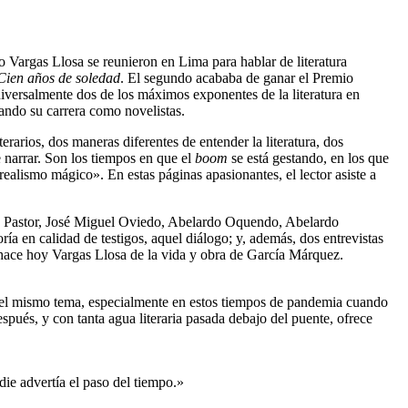
Vargas Llosa se reunieron en Lima para hablar de literatura
ien años de soledad
. El segundo acababa de ganar el Premio
ersalmente dos de los máximos exponentes de la literatura en
ando su carrera como novelistas.
iterarios, dos maneras diferentes de entender la literatura, dos
 narrar. Son los tiempos en que el
boom
se está gestando, en los que
lismo mágico». En estas páginas apasionantes, el lector asiste a
z Pastor, José Miguel Oviedo, Abelardo Oquendo, Abelardo
 en calidad de testigos, aquel diálogo; y, además, dos entrevistas
e hace hoy Vargas Llosa de la vida y obra de García Márquez.
e el mismo tema, especialmente en estos tiempos de pandemia cuando
spués, y con tanta agua literaria pasada debajo del puente, ofrece
ie advertía el paso del tiempo.»