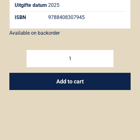
Uitgifte datum
2025
ISBN
9788408307945
Available on backorder
Corazón
de
oro
Add to cart
-
Luz
Gabás
quantity