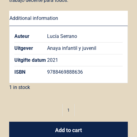
trabajo decente para todos.
Additional information
Auteur
Lucía Serrano
Uitgever
Anaya infantil y juvenil
Uitgifte datum
2021
ISBN
9788469888636
1 in stock
Aprendemos
para
Add to cart
ser