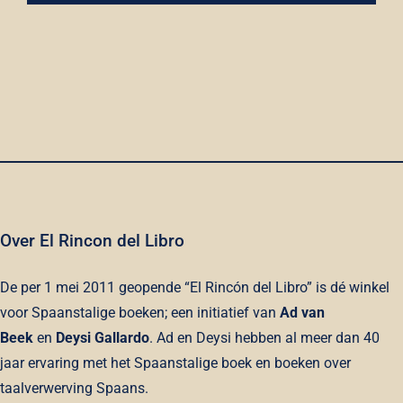
felices
-
Misión
Planeta
quantity
Over El Rincon del Libro
De per 1 mei 2011 geopende “El Rincón del Libro” is dé winkel
voor Spaanstalige boeken; een initiatief van
Ad van
Beek
en
Deysi Gallardo
. Ad en Deysi hebben al meer dan 40
jaar ervaring met het Spaanstalige boek en boeken over
taalverwerving Spaans.