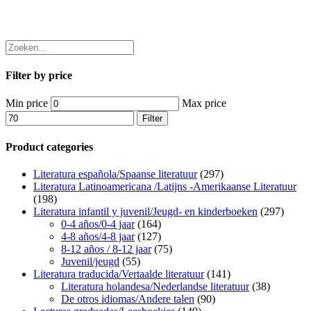
Filter by price
Min price
Max price
Filter
Product categories
Literatura española/Spaanse literatuur
(297)
Literatura Latinoamericana /Latijns -Amerikaanse Literatuur
(198)
Literatura infantil y juvenil/Jeugd- en kinderboeken
(297)
0-4 años/0-4 jaar
(164)
4-8 años/4-8 jaar
(127)
8-12 años / 8-12 jaar
(75)
Juvenil/jeugd
(55)
Literatura traducida/Vertaalde literatuur
(141)
Literatura holandesa/Nederlandse literatuur
(38)
De otros idiomas/Andere talen
(90)