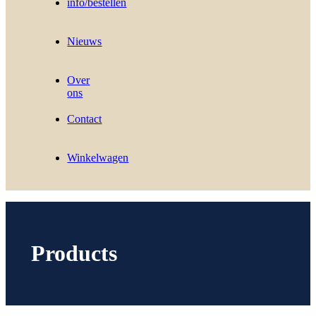
info/bestellen
Nieuws
Over
ons
Contact
Winkelwagen
Products