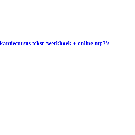
akantiecursus tekst-/werkboek + online-mp3’s