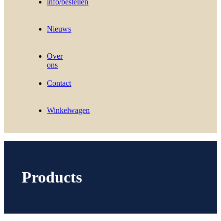
info/bestellen
Nieuws
Over
ons
Contact
Winkelwagen
Products